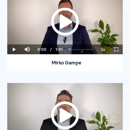
0:00
/
1:01
1x
Current
Duration
Loaded
:
Play
Mute
Playback
Fullscr
Time
0.00%
Rate
Mirko Gampe