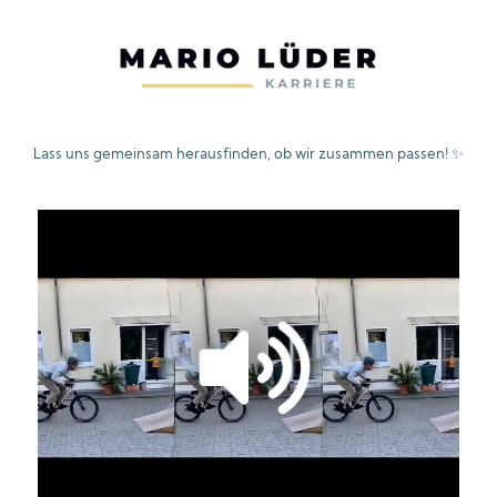
Lass uns gemeinsam herausfinden, ob wir zusammen passen! ✨